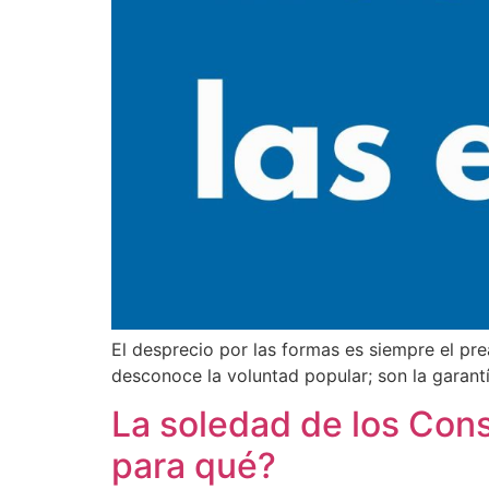
El desprecio por las formas es siempre el p
desconoce la voluntad popular; son la garant
La soledad de los Cons
para qué?