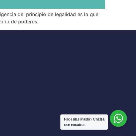
igencia del principio de legalidad es lo que
ibrio de poderes.
Necesitas ayuda?
Chatea
con nosotros