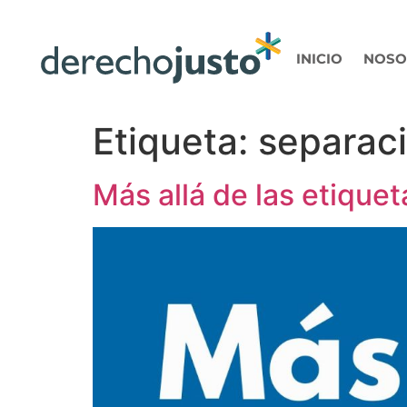
INICIO
NOSO
Etiqueta:
separac
Más allá de las etiquet