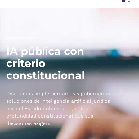
0
DERECHO JUSTO
IA pública con
criterio
constitucional
Diseñamos, implementamos y gobernamos
soluciones de inteligencia artificial jurídica
para el Estado colombiano, con la
profundidad constitucional que sus
decisiones exigen.