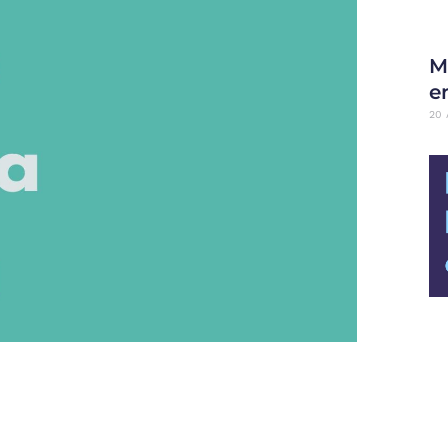
M
en
20 