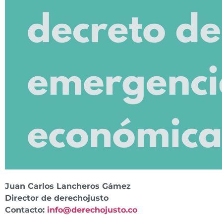
Juan Carlos Lancheros Gámez
Director de derechojusto
Contacto:
info@derechojusto.co