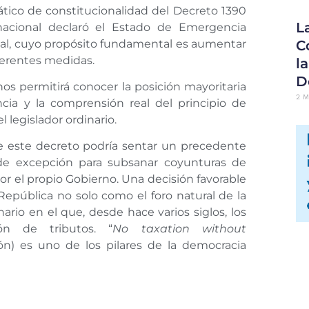
mático de constitucionalidad del Decreto 1390
L
nacional declaró el Estado de Emergencia
onal, cuyo propósito fundamental es aumentar
C
ferentes medidas.
l
D
nos permitirá conocer la posición mayoritaria
2 M
cia y la comprensión real del principio de
 legislador ordinario.
de este decreto podría sentar un precedente
de excepción para subsanar coyunturas de
or el propio Gobierno. Una decisión favorable
República no solo como el foro natural de la
rio en el que, desde hace varios siglos, los
n de tributos. “
No taxation without
ón) es uno de los pilares de la democracia