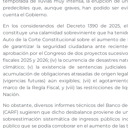
temporada de lluvias muy intensa, la erupción de un 
predecibles que, aunque graves, han podido ser evi
cuenta el Gobierno.
En los considerandos del Decreto 1390 de 2025, el 
constituye una calamidad sobreviniente que ha tenido 
Auto de la Corte Constitucional sobre el aumento de l
de garantizar la seguridad ciudadana ante recientes 
aprobación por el Congreso de dos proyectos sucesivos
fiscales 2025 y 2026; (iv) la ocurrencia de desastres nat
climático; (v) la existencia de sentencias judiciale
acumulación de obligaciones atrasadas de origen legal (
(vigencias futuras) aún exigibles; (vii) el agotami
marco de la Regla Fiscal, y (viii) las restricciones de l
Nación.
No obstante, diversos informes técnicos del Banco de 
(CARF) sugieren que dicho desbalance proviene de una
sobreestimación sistemática de ingresos públicos i
público que se podía corroborar en el aumento de las