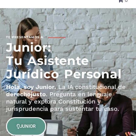
0
TE PRESENTAMOS A
Junior:
Tu Asistente
Jurídico Personal
Hola, soy Junior.
La IA constitucional de
derechojusto
. Pregunta en lenguaje
natural y explora Constitución y
jurisprudencia para sustentar tu caso.
JUNIOR