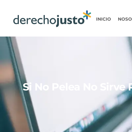
INICIO
NOSO
Si No Pelea No Sirve