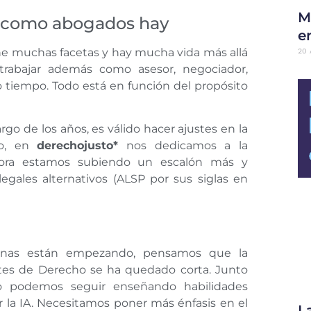
M
o como abogados hay
en
ne muchas facetas y hay mucha vida más allá
20 
 trabajar además como asesor, negociador,
o tiempo. Todo está en función del propósito
go de los años, es válido hacer ajustes en la
lo, en
derechojusto*
nos dedicamos a la
. Ahora estamos subiendo un escalón más y
egales alternativos (ALSP por sus siglas en
 apenas están empezando, pensamos que la
tes de Derecho se ha quedado corta. Junto
o podemos seguir enseñando habilidades
 la IA. Necesitamos poner más énfasis en el
L