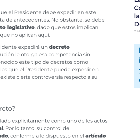
C
 que el Presidente debe expedir en este
l
falta de antecedentes. No obstante, se debe
D
to legislativo
, dado que estos implican
2 M
que no aplican aquí.
sidente expedirá un
decreto
itución le otorga esa competencia sin
conocido este tipo de decretos como
los que el Presidente puede expedir en
existe cierta controversia respecto a su
reto?
lado explícitamente como uno de los actos
al
. Por lo tanto, su control de
ado
, conforme a lo dispuesto en el
artículo