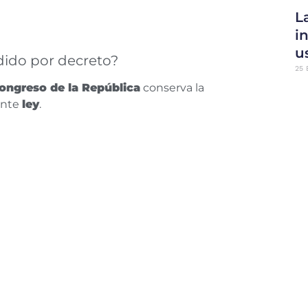
L
i
u
dido por decreto?
25 
ongreso de la República
conserva la
iante
ley
.