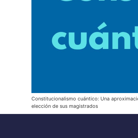
Constitucionalismo cuántico: Una aproximación
elección de sus magistrados