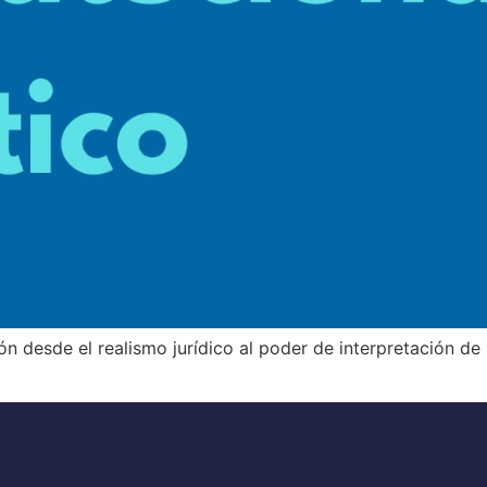
 desde el realismo jurídico al poder de interpretación de 